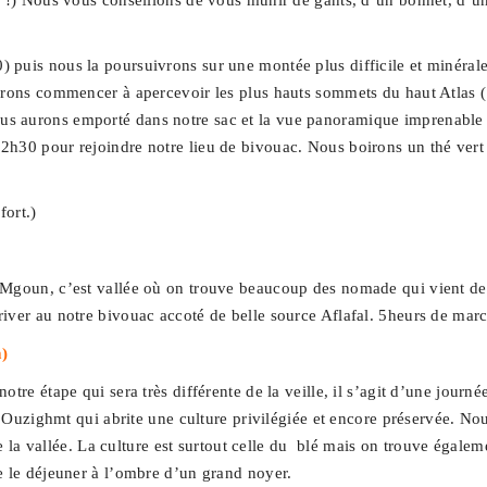
te !) Nous vous conseillons de vous munir de gants, d’un bonnet, d’
puis nous la poursuivrons sur une montée plus difficile et minérale
urrons commencer à apercevoir les plus hauts sommets du haut Atlas
 aurons emporté dans notre sac et la vue panoramique imprenable sur
h30 pour rejoindre notre lieu de bivouac. Nous boirons un thé vert à
fort.)
 Mgoun, c’est vallée où on trouve beaucoup des nomade qui vient de
iver au notre bivouac accoté de belle source Aflafal. 5heurs de mar
m)
tre étape qui sera très différente de la veille, il s’agit d’une journ
 d’Ouzighmt qui abrite une culture privilégiée et encore préservée. No
s de la vallée. La culture est surtout celle du blé mais on trouve ég
e le déjeuner à l’ombre d’un grand noyer.