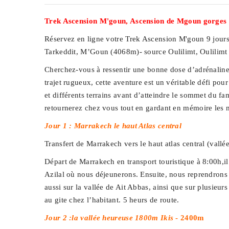
Trek Ascension M'goun, Ascension de Mgoun gorges
Réservez en ligne votre Trek Ascension M'goun 9 jour
Tarkeddit, M’Goun (4068m)- source Oulilimt, Oulilimt 
Cherchez-vous à ressentir une bonne dose d’adrénaline 
trajet rugueux, cette aventure est un véritable défi pou
et différents terrains avant d’atteindre le sommet du f
retournerez chez vous tout en gardant en mémoire les 
Jour 1 : Marrakech le haut Atlas central
Transfert de Marrakech vers le haut atlas central (va
Départ de Marrakech en transport touristique à 8:00h,i
Azilal où nous déjeunerons. Ensuite, nous reprendrons
aussi sur la vallée de Ait Abbas, ainsi que sur plusie
au gite chez l’habitant. 5 heurs de route.
Jour 2 :la vallée heureuse 1800m Ikis
- 2400m