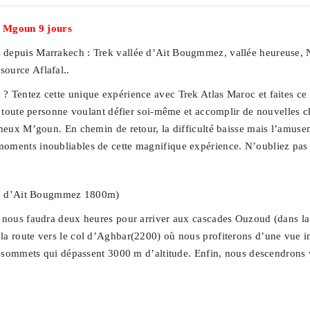
 Mgoun 9 jours
s depuis Marrakech : Trek vallée d’Ait Bougmmez, vallée heureuse,
source Aflafal..
? Tentez cette unique expérience avec Trek Atlas Maroc et faites ce 
r toute personne voulant défier soi-même et accomplir de nouvelles ch
ameux M’goun. En chemin de retour, la difficulté baisse mais l’amuse
moments inoubliables de cette magnifique expérience. N’oubliez pas 
llée d’Ait Bougmmez 1800m)
l nous faudra deux heures pour arriver aux cascades Ouzoud (dans la 
 la route vers le col d’Aghbar(2200) où nous profiterons d’une vue 
urs sommets qui dépassent 3000 m d’altitude. Enfin, nous descendrons 