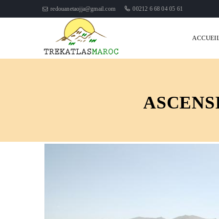
redouanetaojja@gmail.com
00212 6 68 04 05 61
ACCUEI
ASCENS