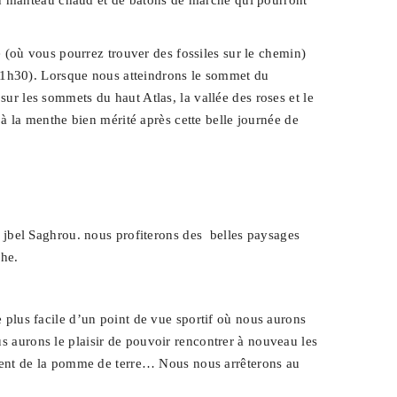
un manteau chaud et de bâtons de marche qui pourront
 (où vous pourrez trouver des fossiles sur le chemin)
 (1h30). Lorsque nous atteindrons le sommet du
 les sommets du haut Atlas, la vallée des roses et le
 la menthe bien mérité après cette belle journée de
 jbel Saghrou. nous profiterons des belles paysages
che.
ée plus facile d’un point de vue sportif où nous aurons
us aurons le plaisir de pouvoir rencontrer à nouveau les
alement de la pomme de terre… Nous nous arrêterons au