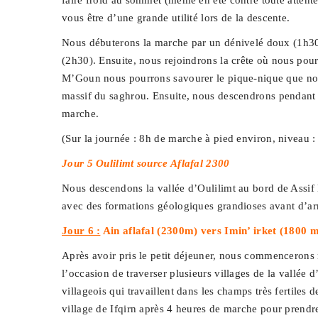
faire froid au sommet (même en été contre toute atten
vous être d’une grande utilité lors de la descente.
Nous débuterons la marche par un dénivelé doux (1h30) 
(2h30). Ensuite, nous rejoindrons la crête où nous po
M’Goun nous pourrons savourer le pique-nique que nous
massif du saghrou. Ensuite, nous descendrons pendant 2
marche.
(Sur la journée : 8h de marche à pied environ, niveau : 
Jour 5 Oulilimt source Aflafal 2300
Nous descendons la vallée d’Oulilimt au bord de Assif
avec des formations géologiques grandioses avant d’arr
Jour 6 :
Ain aflafal (2300m) vers Imin’ irket (1800 
Après avoir pris le petit déjeuner, nous commencerons no
l’occasion de traverser plusieurs villages de la vallée
villageois qui travaillent dans les champs très fertile
village de Ifqirn après 4 heures de marche pour prendr