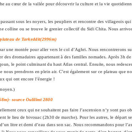
 au cœur de la vallée pour découvrir la culture et la vie quotidienn
 passant sous les noyers, les peupliers et rencontre des villageois qu
 colline ou se trouve le grenier collectif du Sidi Chita. Nous arrivo
 plateau de Tarkeddit(2996m)
par une montée pour aller vers le col d’Aghri. Nous rencontrerons su
er des dromadaires appartenant à des familles nomades. Après 3h de 
n, le point culminant du haut Atlas central. Ensuite, nous redescen
e nous prendrons en plein air. C’est également sur ce plateau que no
ux qui ont encore l’énergie !
 moyen.)
68m)- source Oulilimt 2800
rellement ceux qui ne souhaitent pas faire l’ascension n’y sont pas ob
nt le lieu de bivouac (2h30 de marche). Pour les autres, le départ se 
d’un litre et demi d’eau dans son sac. Nous recommandons pour l’asc