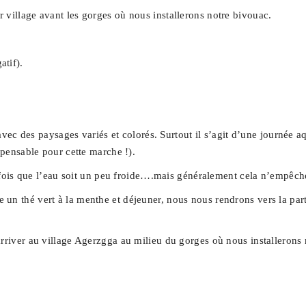
 village avant les gorges où nous installerons notre bivouac.
tif).
 avec des paysages variés et colorés. Surtout il s’agit d’une journée a
spensable pour cette marche !).
arfois que l’eau soit un peu froide….mais généralement cela n’empêche 
n thé vert à la menthe et déjeuner, nous nous rendrons vers la partie
arriver au village Agerzgga au milieu du gorges où nous installerons